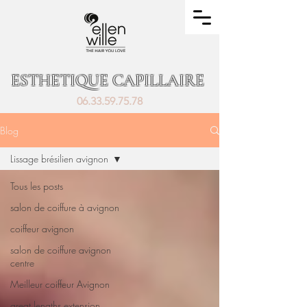
ESTHETIQUE CAPILLAIRE
06.33.59.75.78
Blog
Lissage brésilien avignon
Tous les posts
salon de coiffure à avignon
coiffeur avignon
salon de coiffure avignon
centre
Meilleur coiffeur Avignon
great lengths extension