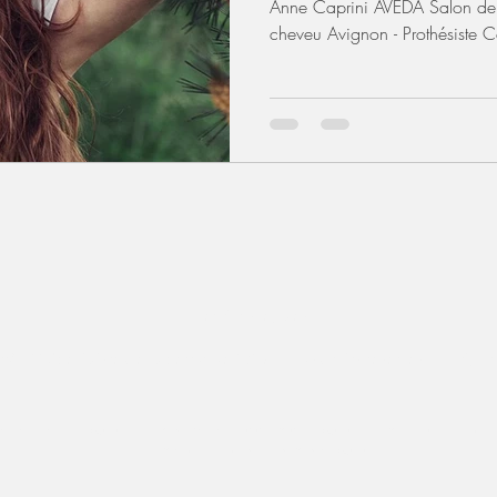
Anne Caprini AVEDA Salon de 
cheveu Avignon - Prothésiste C
perruque Avignon
spécialiste extension Avignon
Mentions légales
© AC Spécialiste de la perruque 2026 - Tous droits réservés - All right
pillaire partielle Avignon
-
Prothèse capillaire femme chimio Avignon
-
Acheter une perruque 
-
Achat de perruques et postiches à Avignon