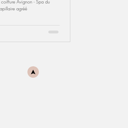
coiffure Avignon - Spa du
apillaire agréé
s reserved
à Avignon
-
Salon de coiffure agréé par la cpam Avignon