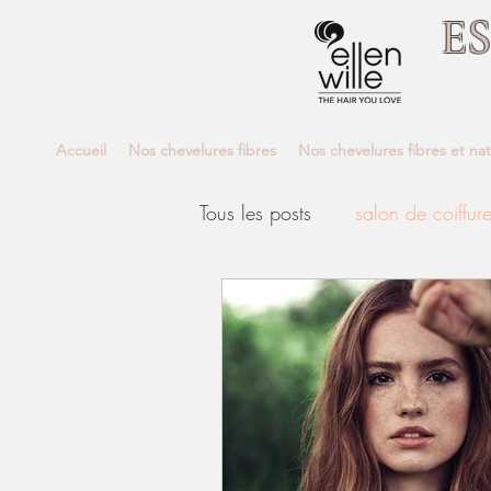
E
Accueil
Nos chevelures fibres
Nos chevelures fibres et nat
Tous les posts
salon de coiffur
Meilleur coiffeur Avignon
coloration aveda avignon
perruque cheveux naturels ch