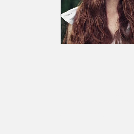
Coiffeur spécialiste perruques
Copyright
Prothésiste Capillaire agréé Cpam Avignon
-
Prothèse ca