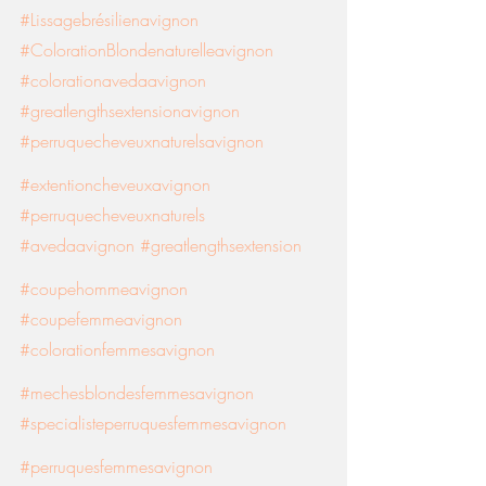
#Lissagebrésilienavignon
#ColorationBlondenaturelleavignon
#colorationavedaavignon
#greatlengthsextensionavignon
#perruquecheveuxnaturelsavignon
#extentioncheveuxavignon
#perruquecheveuxnaturels
#avedaavignon
#greatlengthsextension
#coupehommeavignon
#coupefemmeavignon
#colorationfemmesavignon
#mechesblondesfemmesavignon
#specialisteperruquesfemmesavignon
#perruquesfemmesavignon