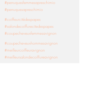
#perruquesfemmesapreschimio
#perruquesapreschimio
#coiffeurcitédespapes
#salondecoiffurecitedespapes
#coupecheveuxfemmesavignon
#coupecheveuxhommesavignon
#meilleurcoiffeuravignon
#meilleursalondecoiffureavignon
Lissage brésilien avignon
coupe cheveux hommes avignon