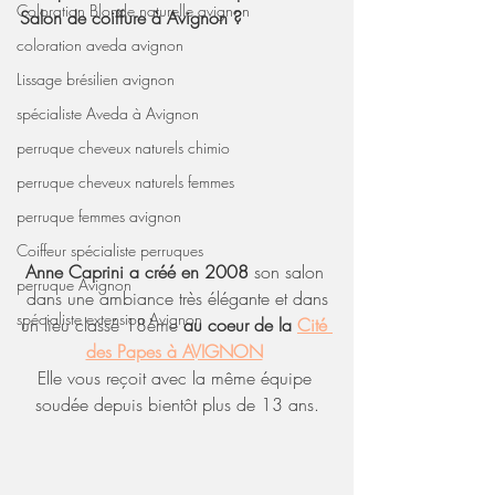
Coloration Blonde naturelle avignon
Salon de coiffure à Avignon ?
coloration aveda avignon
Lissage brésilien avignon
spécialiste Aveda à Avignon
perruque cheveux naturels chimio
perruque cheveux naturels femmes
perruque femmes avignon
Coiffeur spécialiste perruques
Anne Caprini a créé en 2008
 son salon 
perruque Avignon
dans une ambiance très élégante et dans
spécialiste extension Avignon
un lieu classé 18ème 
au coeur de la 
Cité 
des Papes à AVIGNON
Elle vous reçoit avec la même équipe 
soudée depuis bientôt plus de 13 ans.